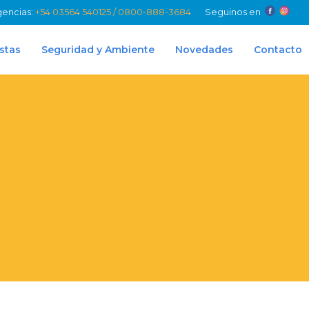
gencias:
+54 03564 540125 / 0800-888-3684
Seguinos en
stas
Seguridad y Ambiente
Novedades
Contacto