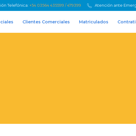
ión Telefónica:
+54 03564 435599 / 479399
Atención ante Emer
ciales
Clientes Comerciales
Matriculados
Contrati