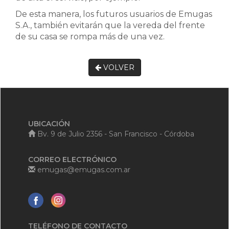
De esta manera, los futuros usuarios de Emugas
S.A., también evitarán que la vereda del frente
de su casa se rompa más de una vez.
VOLVER
UBICACIÓN
Bv. 9 de Julio 2356 - San Francisco - Córdoba
CORREO ELECTRÓNICO
emugas@emugas.com.ar
TELÉFONO DE CONTACTO