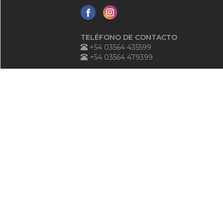
TELÉFONO DE CONTACTO
+54 03564 435599
+54 03564 479399
TELÉFONO ANTE EMERGENCIAS
+54 03564 540125
0800-888-3684
ATENCIÓN AL PÚBLICO
+54 03564 545006
GESTIÓN DE DEUDA
+54 03564 226634