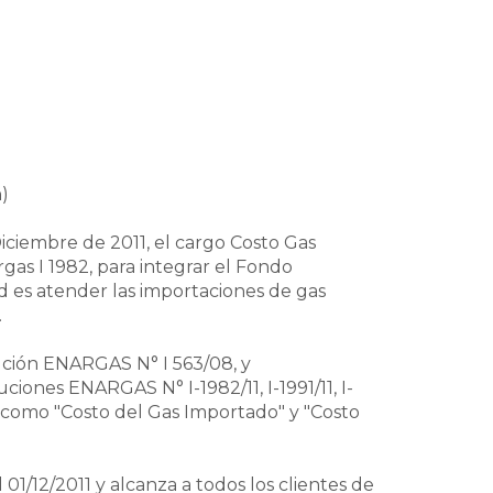
)
 Diciembre de 2011, el cargo Costo Gas
as I 1982, para integrar el Fondo
d es atender las importaciones de gas
.
ción ENARGAS N° I 563/08, y
iones ENARGAS N° I-1982/11, I-1991/11, I-
ra como "Costo del Gas Importado" y "Costo
 01/12/2011 y alcanza a todos los clientes de