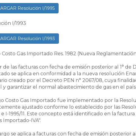
ARGAR Resolución I/1995
ción I/1993
ARGAR Resolución I/1993
 Costo Gas Importado Res. 1982 (Nueva Reglamentación
ir de las facturas con fecha de emisión posterior al 1° de
ado se aplica en conformidad a la nueva resolución Enarg
ario creado por el Decreto PEN n° 2067/08, cuya finalida
l y garantizar el normal abastecimiento de gas en el país
go Costo Gas Importado fue implementado por la Resolu
temente ajustado conforme lo establecido por las Resoluc
1 e I-1995/11. Este concepto está identificado en la factu
s Importado-IVA".
argo se aplica a facturas con fecha de emisión posterior al