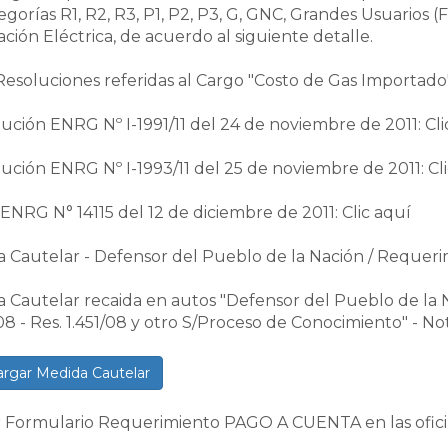
egorías R1, R2, R3, P1, P2, P3, G, GNC, Grandes Usuarios (F
ción Eléctrica, de acuerdo al siguiente detalle.
Resoluciones referidas al Cargo "Costo de Gas Importado
lución ENRG Nº I-1991/11 del 24 de noviembre de 2011: Cli
lución ENRG Nº I-1993/11 del 25 de noviembre de 2011: Cl
 ENRG N° 14115 del 12 de diciembre de 2011: Clic aquí
 Cautelar - Defensor del Pueblo de la Nación / Requ
 Cautelar recaida en autos "Defensor del Pueblo de la Na
08 - Res. 1.451/08 y otro S/Proceso de Conocimiento" - N
rgar Medida Cautelar
r Formulario Requerimiento PAGO A CUENTA en las ofi