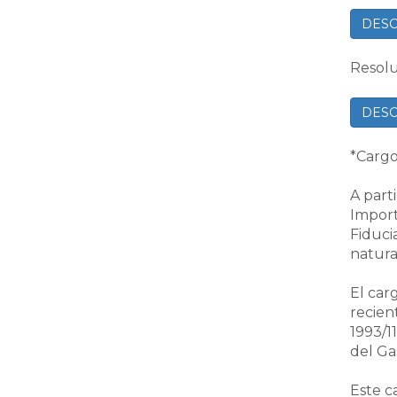
DESC
Resolu
DESC
*Cargo
A part
Import
Fiduci
natura
El car
recien
1993/1
del Ga
Este c