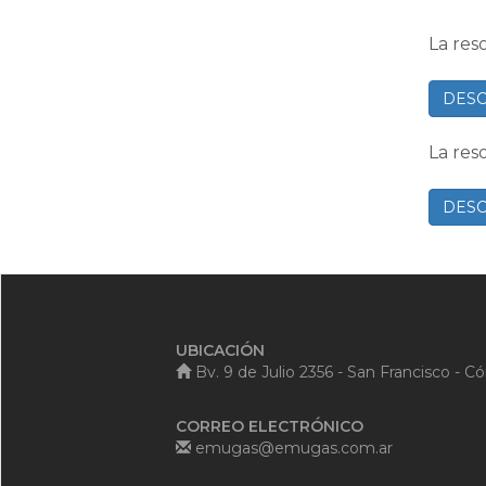
La res
DESC
La res
DESC
UBICACIÓN
Bv. 9 de Julio 2356 - San Francisco - C
CORREO ELECTRÓNICO
emugas@emugas.com.ar