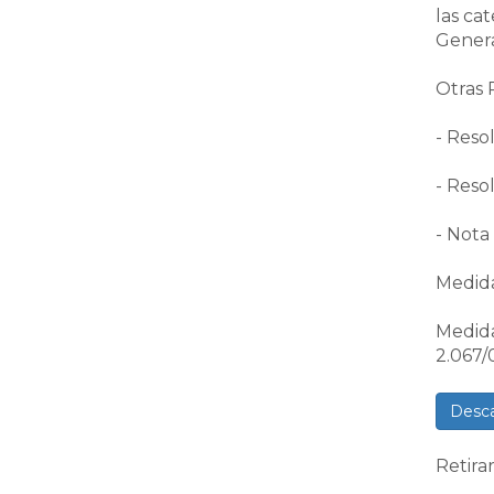
las cat
Genera
Otras 
- Reso
- Reso
- Nota
Medida
Medida
2.067/
Desca
Retira